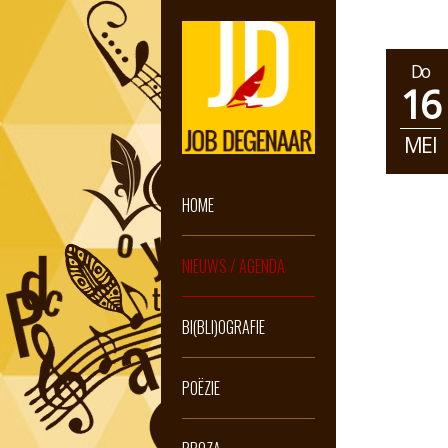
Do
16
MEI
HOME
NIEUWS / AGENDA
BI(BLI)OGRAFIE
POËZIE