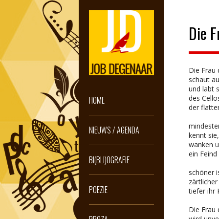
Die F
Die Frau 
schaut au
und labt
des Cello
HOME
der flatt
mindesten
NIEUWS / AGENDA
kennt sie,
wanken un
ein Feind 
BI(BLI)OGRAFIE
schöner is
zärtlicher
POËZIE
tiefer ih
Die Frau 
wird unve