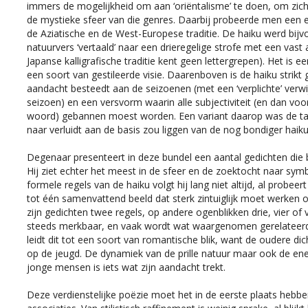
immers de mogelijkheid om aan ‘oriëntalisme’ te doen, om zich a
de mystieke sfeer van die genres. Daarbij probeerde men een 
de Aziatische en de West-Europese traditie. De haiku werd bij
natuurvers ‘vertaald’ naar een drieregelige strofe met een vast 
Japanse kalligrafische traditie kent geen lettergrepen). Het is ee
een soort van gestileerde visie. Daarenboven is de haiku strik
aandacht besteedt aan de seizoenen (met een ‘verplichte’ verw
seizoen) en een versvorm waarin alle subjectiviteit (en dan voor
woord) gebannen moest worden. Een variant daarop was de tank
naar verluidt aan de basis zou liggen van de nog bondiger haik
Degenaar presenteert in deze bundel een aantal gedichten die b
Hij ziet echter het meest in de sfeer en de zoektocht naar sym
formele regels van de haiku volgt hij lang niet altijd, al probeert
tot één samenvattend beeld dat sterk zintuiglijk moet werken 
zijn gedichten twee regels, op andere ogenblikken drie, vier of vi
steeds merkbaar, en vaak wordt wat waargenomen gerelateerd a
leidt dit tot een soort van romantische blik, want de oudere dic
op de jeugd. De dynamiek van de prille natuur maar ook de ener
jonge mensen is iets wat zijn aandacht trekt.
Deze verdienstelijke poëzie moet het in de eerste plaats hebbe