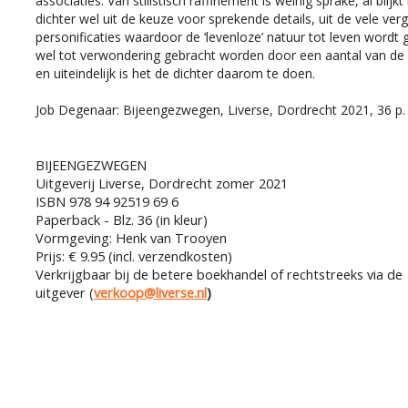
associaties. Van stilistisch raffinement is weinig sprake, al bli
dichter wel uit de keuze voor sprekende details, uit de vele verge
personificaties waardoor de ‘levenloze’ natuur tot leven wordt 
wel tot verwondering gebracht worden door een aantal van de 
en uiteindelijk is het de dichter daarom te doen.
Job Degenaar: Bijeengezwegen, Liverse, Dordrecht 2021, 36 
BIJEENGEZWEGEN
Uitgeverij Liverse, Dordrecht zomer 2021
ISBN 978 94 92519 69 6
Paperback - Blz. 36 (in kleur)
Vormgeving: Henk van Trooyen
Prijs: € 9.95 (incl. verzendkosten)
Verkrijgbaar bij de betere boekhandel of rechtstreeks via de
uitgever (
verkoop@liverse.nl
)