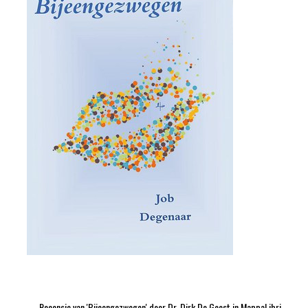
Recensie van 'Bijeengezwegen' door Dr. Dirk De Geest in MappaLibri